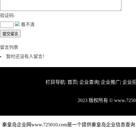
验证码:
看不清
留言列表
暂时还没有人留言！
栏目导航:
首页
|
企业查询
|
企业推广
|
企业
2023 版权所有 © www.72
秦皇岛企业网www.725010.com是一个提供秦皇岛企业